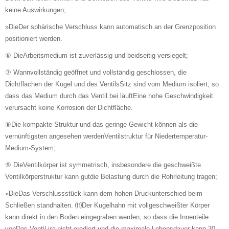
keine Auswirkungen;
»DieDer sphärische Verschluss kann automatisch an der Grenzposition
positioniert werden.
⑥ DieArbeitsmedium ist zuverlässig und beidseitig versiegelt;
⑦ Wannvollständig geöffnet und vollständig geschlossen, die
Dichtflächen der Kugel und des VentilsSitz sind vom Medium isoliert, so
dass das Medium durch das Ventil bei läuftEine hohe Geschwindigkeit
verursacht keine Korrosion der Dichtfläche.
⑧Die kompakte Struktur und das geringe Gewicht können als die
vernünftigsten angesehen werdenVentilstruktur für Niedertemperatur-
Medium-System;
⑨ DieVentilkörper ist symmetrisch, insbesondere die geschweißte
Ventilkörperstruktur kann gutdie Belastung durch die Rohrleitung tragen;
»DieDas Verschlussstück kann dem hohen Druckunterschied beim
Schließen standhalten. ⑾Der Kugelhahn mit vollgeschweißter Körper
kann direkt in den Boden eingegraben werden, so dass die Innenteile
vonDas Ventil ist nicht erodiert und die maximale Lebensdauer kann 30