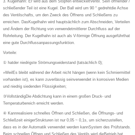
3. Kugelhahn: Er wird aus dem Stopfen entwickeltVentil. Sein öffnender /
schließender Teil ist eine Kugel. Der Ball wird um 90 ° gedrehtdie Achse
des Ventilschafts, um den Zweck des Öffnens und Schließens zu
erreichen. DasKugelhahn wird hauptsächlich zum Abschneiden, Verteilen
und Ändern der Richtung von verwendetmittlerer Durchfluss auf der
Rohrleitung. Der Kugelhahn ist auch als V-förmige Öffnung ausgeführthat
eine gute Durchflussanpassungsfunktion.
Vorteile:
① hatder niedrigste Strömungswiderstand (tatsächlich 0);
»WeilEs bleibt während der Arbeit nicht hängen (wenn kein Schmiermittel
vorhanden ist), es kann zuverlässig seinverwendet in korrosiven Medien
und niedrig siedenden Flüssigkeiten;
③VollständigDie Abdichtung kann in einem großen Druck- und
Temperaturbereich erreicht werden.
④ Kannrealisiere schnelles Öffnen und Schließen, die Öffnungs- und
Schließzeit einigerStrukturen ist nur 0,05 ~ 0,1s, um sicherzustellen,
dass es in der Automatik verwendet werden kannSystem des Prüfstands.
Beim schnellen Öffnen und Schließen des Ventils wird dieBetrieb hat