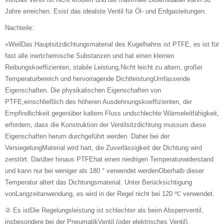
Jahre erreichen. Esist das idealste Ventil für Öl- und Erdgasleitungen.
Nachteile:
»WeilDas Hauptsitzdichtungsmaterial des Kugelhahns ist PTFE, es ist für
fast alle inertchemische Substanzen und hat einen kleinen
Reibungskoeffizienten, stabile Leistung,Nicht leicht zu altern, großer
Temperaturbereich und hervorragende DichtleistungUmfassende
Eigenschaften. Die physikalischen Eigenschaften von
PTFE,einschließlich des höheren Ausdehnungskoeffizienten, der
Empfindlichkeit gegenüber kaltem Fluss undschlechte Wärmeleitfähigkeit,
erfordern, dass die Konstruktion der Ventilsitzdichtung mussum diese
Eigenschaften herum durchgeführt werden. Daher bei der
VersiegelungMaterial wird hart, die Zuverlässigkeit der Dichtung wird
zerstört. Darüber hinaus PTFEhat einen niedrigen Temperaturwiderstand
und kann nur bei weniger als 180 ° verwendet werdenOberhalb dieser
Temperatur altert das Dichtungsmaterial. Unter Berücksichtigung
vonLangzeitanwendung, es wird in der Regel nicht bei 120 ℃ verwendet.
② Es istDie Regelungsleistung ist schlechter als beim Absperrventil,
insbesondere bei der PneumatikVentil (oder elektrisches Ventil).