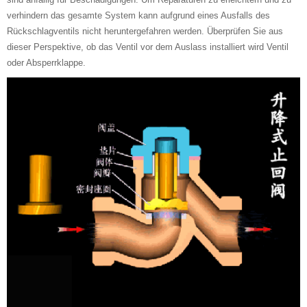
verhindern das gesamte System kann aufgrund eines Ausfalls des
Rückschlagventils nicht heruntergefahren werden. Überprüfen Sie aus
dieser Perspektive, ob das Ventil vor dem Auslass installiert wird Ventil
oder Absperrklappe.