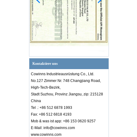
Kontaktiere uns
Cowinns Industrieausrüstung Co., Ltd.
No.127 Zimmer Nr. 748 Changjiang Road,
High-Tech-Bezirk,
Stadt Suzhou, Provinz Jiangsu, zip: 215128
China
Tel .: +86 512 6878 1993
Fax: +86 512 6818 4193
Mob & was ist app: +86 153 0620 9257
E-Mail: info@cowinns.com
Einführung in das PID-Diagramm
Kenntnisse der Ventilindustrie
www.cowinns.com