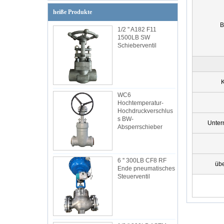
heiße Produkte
B
1/2 '' A182 F11
1500LB SW
Schieberventil
K
WC6
Hochtemperatur-
Hochdruckverschlus
s BW-
Unte
Absperrschieber
6 '' 300LB CF8 RF
übe
Ende pneumatisches
Steuerventil