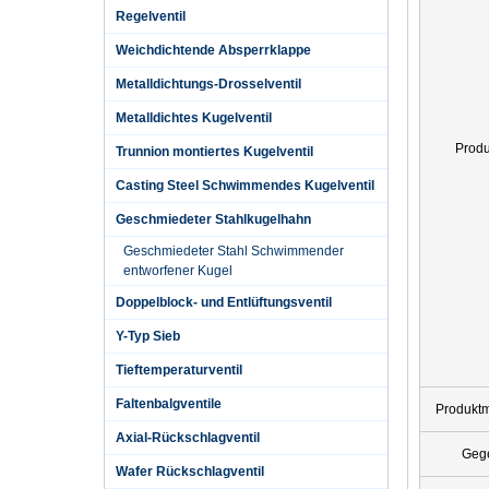
Regelventil
Weichdichtende Absperrklappe
Metalldichtungs-Drosselventil
Metalldichtes Kugelventil
Prod
Trunnion montiertes Kugelventil
Casting Steel Schwimmendes Kugelventil
Geschmiedeter Stahlkugelhahn
Geschmiedeter Stahl Schwimmender
entworfener Kugel
Doppelblock- und Entlüftungsventil
Y-Typ Sieb
Tieftemperaturventil
Faltenbalgventile
Produkt
Axial-Rückschlagventil
Geg
Wafer Rückschlagventil