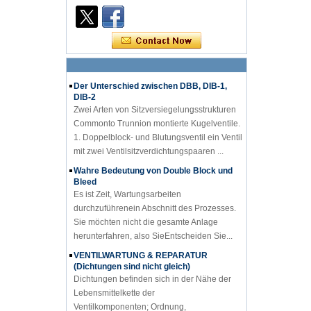
Einführungzu PID-Diagramm Wissender
Ventilindustrie PID-Diagramm ist
dastechnischer Kern der Fabrikproduktion.
Ob es sich um einen Ingenieur aus eine...
Der Unterschied zwischen DBB, DIB-1,
DIB-2
Zwei Arten von Sitzversiegelungsstrukturen
Commonto Trunnion montierte Kugelventile.
1. Doppelblock- und Blutungsventil ein Ventil
mit zwei Ventilsitzverdichtungspaaren ...
Wahre Bedeutung von Double Block und
Bleed
Es ist Zeit, Wartungsarbeiten
durchzuführenein Abschnitt des Prozesses.
Sie möchten nicht die gesamte Anlage
herunterfahren, also SieEntscheiden Sie...
VENTILWARTUNG & REPARATUR
(Dichtungen sind nicht gleich)
Dichtungen befinden sich in der Nähe der
Lebensmittelkette der
Ventilkomponenten; Ordnung,
Körpermaterialien und Verpackung scheinen