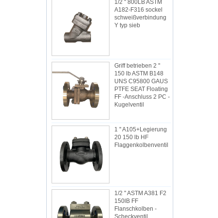
1/2 '' 800LB ASTM
A182-F316 sockel
schweißverbindung
Y typ sieb
Griff betrieben 2 ''
150 lb ASTM B148
UNS C95800 GAUS
PTFE SEAT Floating
FF -Anschluss 2 PC -
Kugelventil
1 '' A105+Legierung
20 150 lb HF
Flaggenkolbenventil
1/2 '' ASTM A381 F2
150lB FF
Flanschkolben -
Scheckventil