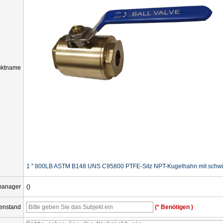
uktname
1 '' 800LB ASTM B148 UNS C95800 PTFE-Sitz NPT-Kugelhahn mit schw
manager
()
enstand
(* Benötigen )