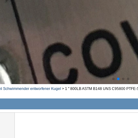
hl Schwimmender entworfener Kugel
>
1 '' 800LB ASTM B148 UNS C95800 PTFE-S