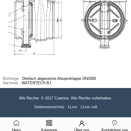
Bisherige :
Dreifach abgesetzte Absperrklappe DN2000
Nächster :
WATERTECH BJ
Alle Rechte: © 2017 Cowinns. Alle Rechte vorbehalten.
Seitenverzeichnis
LLms
LLms voll
Heim
Kategorie
Über uns
Kontaktiere uns