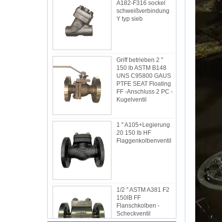
A182-F316 sockel
schweißverbindung
Y typ sieb
Griff betrieben 2 ''
150 lb ASTM B148
UNS C95800 GAUS
PTFE SEAT Floating
FF -Anschluss 2 PC -
Kugelventil
1 '' A105+Legierung
20 150 lb HF
Flaggenkolbenventil
1/2 '' ASTM A381 F2
150lB FF
Flanschkolben -
Scheckventil