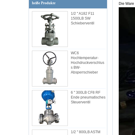
heiße Produkte
Die Ware i
1/2 '' A182 F11
1500LB SW
Schieberventil
WC6
Hochtemperatur-
Hochdruckverschlus
s BW-
Absperrschieber
6 '' 300LB CF8 RF
Ende pneumatisches
Steuerventil
1/2 '' 800LB ASTM