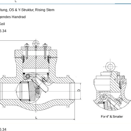
tung, OS & Y-Struktur, Rising Stem
igendes Handrad
Keil
6.34
6.34