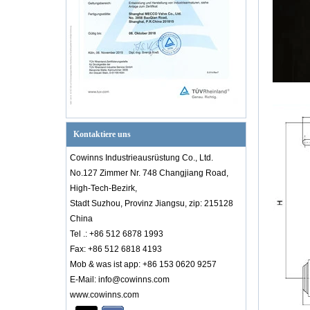
Kontaktiere uns
Cowinns Industrieausrüstung Co., Ltd.
No.127 Zimmer Nr. 748 Changjiang Road,
Einführung in das PID-Diagramm
High-Tech-Bezirk,
Kenntnisse der Ventilindustrie
Einführungzu PID-Diagramm Wissender
Stadt Suzhou, Provinz Jiangsu, zip: 215128
Ventilindustrie PID-Diagramm ist
China
dastechnischer Kern der Fabrikproduktion.
Tel .: +86 512 6878 1993
Ob es sich um einen Ingenieur aus eine...
Fax: +86 512 6818 4193
Der Unterschied zwischen DBB, DIB-1,
Mob & was ist app: +86 153 0620 9257
DIB-2
E-Mail: info@cowinns.com
Zwei Arten von Sitzversiegelungsstrukturen
www.cowinns.com
Commonto Trunnion montierte Kugelventile.