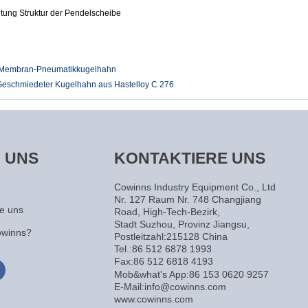
tung Struktur der Pendelscheibe
Membran-Pneumatikkugelhahn
eschmiedeter Kugelhahn aus Hastelloy C 276
 UNS
KONTAKTIERE UNS
Cowinns Industry Equipment Co., Ltd
Nr. 127 Raum Nr. 748 Changjiang
re uns
Road, High-Tech-Bezirk,
Stadt Suzhou, Provinz Jiangsu,
winns?
Postleitzahl:215128 China
Tel.:86 512 6878 1993
Fax:86 512 6818 4193
Mob&what's App:86 153 0620 9257
E-Mail:info@cowinns.com
www.cowinns.com