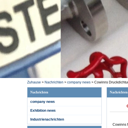
Zuhause
>
Nachrichten
>
company news
>
Cowinns Druckdichtun
Nachrichten
Nachrichten
company news
Exhibition news
Industrienachrichten
Cowinns f