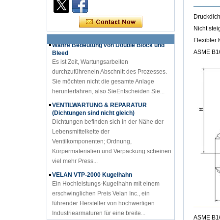
1. Doppelblock- und Blutungsventil ein Ventil
mit zwei Ventilsitzverdichtungspaaren ...
Druckdich
Wahre Bedeutung von Double Block und
Nicht ste
Bleed
Flexibler 
Es ist Zeit, Wartungsarbeiten
durchzuführenein Abschnitt des Prozesses.
ASME B1
Sie möchten nicht die gesamte Anlage
herunterfahren, also SieEntscheiden Sie...
VENTILWARTUNG & REPARATUR
(Dichtungen sind nicht gleich)
Dichtungen befinden sich in der Nähe der
Lebensmittelkette der
Ventilkomponenten; Ordnung,
Körpermaterialien und Verpackung scheinen
viel mehr Press...
VELAN VTP-2000 Kugelhahn
Ein Hochleistungs-Kugelhahn mit einem
erschwinglichen Preis Velan Inc., ein
führender Hersteller von hochwertigen
Industriearmaturen für eine breite...
LNG: Bedeutende Möglichkeiten für
kryogene Ventile
ASME B1