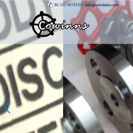
86 512 68781993
info@cowinns.com