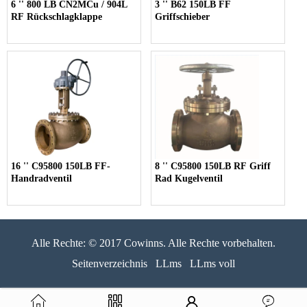
6 '' 800 LB CN2MCu / 904L
3 '' B62 150LB FF
RF Rückschlagklappe
Griffschieber
16 '' C95800 150LB FF-
8 '' C95800 150LB RF Griff
Handradventil
Rad Kugelventil
Alle Rechte: © 2017 Cowinns. Alle Rechte vorbehalten.
Seitenverzeichnis
LLms
LLms voll