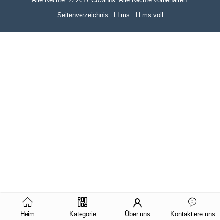
Alle Rechte: © 2017 Cowinns. Alle Rechte vorbehalten.
Seitenverzeichnis
LLms
LLms voll
Heim
Kategorie
Über uns
Kontaktiere uns