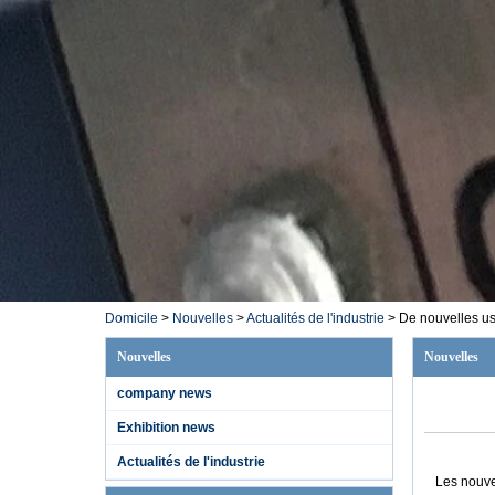
Domicile
>
Nouvelles
>
Actualités de l'industrie
>
De nouvelles us
Nouvelles
Nouvelles
company news
Exhibition news
Actualités de l'industrie
Les nouve