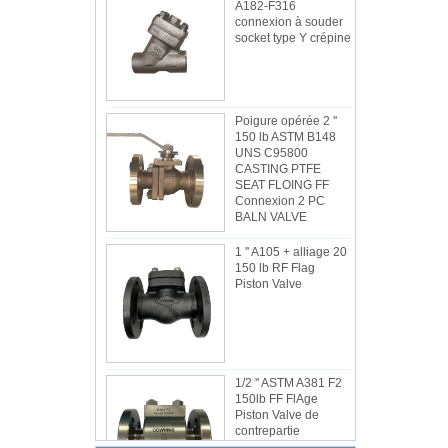
A182-F316
connexion à souder
socket type Y crépine
Poigure opérée 2 ''
150 lb ASTM B148
UNS C95800
CASTING PTFE
SEAT FLOING FF
Connexion 2 PC
BALN VALVE
1 '' A105 + alliage 20
150 lb RF Flag
Piston Valve
1/2 '' ASTM A381 F2
150lb FF FlAge
Piston Valve de
contrepartie