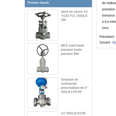
Produits chauds
de méthano
première e
Valve de vanne 1/2
d'environ 
"A182 F11 1500LB
SW
à 9,4 mill
Unis.
Précédent 
Suivant :
Qu
WC6 Joint haute
pression haute
pression BW
Soupape de
commande
pneumatique de 6 ''
300LB CF8 RF
1/2 "800LB ASTM