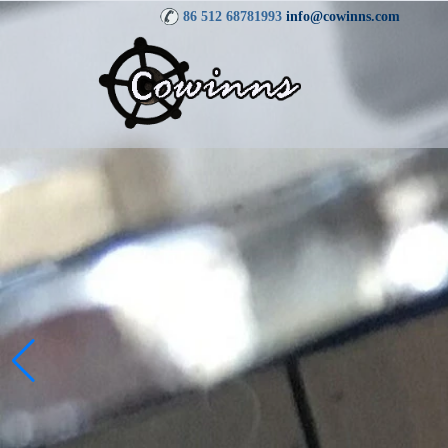
86 512 68781993
info@cowinns.com