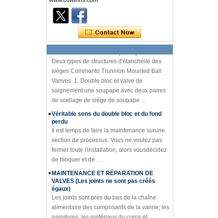
www.cowinns.com
diagrammes PIDde l'industrie des vannes Le
diagramme PID est lenoyau technique de la
production en usine. Que ce so...
La différence entre DBB, dib-1, dib-2
Deux types de structures d'étanchéité des
sièges Commonto Trunnion Mounted Ball
Vanves. 1. Double bloc et valve de
saignement une soupape avec deux paires
de scellage de siège de soupape ...
Véritable sens du double bloc et du fond
perdu
Il est temps de faire la maintenance surune
section de processus. Vous ne voulez pas
fermer toute l'installation, alors vousdécidez
de bloquer et de ...
MAINTENANCE ET RÉPARATION DE
VALVES (Les joints ne sont pas créés
égaux)
Les joints sont près du bas de la chaîne
alimentaire des composants de la vanne; les
garnitures, les matériaux du corps et
l'emballage semblent avo...