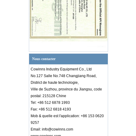
Nous contacter
Cowinns Industry Equipment Co., Ltd
No.127 Salle No.748 Changjiang Road,
District de haute technologie,
Ville de Suzhou, province du Jiangsu, code
postal: 215128 Chine
Tel: +86 512 6878 1993
Fax: +86 512 6818 4193
Mob & quelle est l'application: +86 153 0620
9257
Introduction au diagramme PID
Email: info@cowinns.com
Connaissance de l'industrie des vannes
introductionà la connaissance des