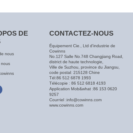
OPOS DE
CONTACTEZ-NOUS
S
Équipement Cie., Ltd d'industrie de
Cowinns
de nous
No.127 Salle No.748 Changjiang Road,
district de haute technologie,
 nous
Ville de Suzhou, province du Jiangsu,
code postal: 215128 Chine
cowinns
Tél:86 512 6878 1993
Télécopie : 86 512 6818 4193
Application Mob&what :86 153 0620
9257
Courriel :info@cowinns.com
www.cowinns.com