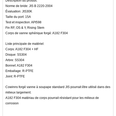
Description du produit:
Norme de bride: JIS B 2220-2004
Évaluation: JIS30K
Taille du port: 15A
Test et inspection: API598
Fin RF, OS & Y, Rising Stem
Corps de vanne sphérique forgé: A182 F304
Liste principale de matériel:
Corps: A182 F304 + HF
Disque: SS304
Arbre: SS304
Bonnet: A182 F304
Emballage: R-PTFE
Joint: R-PTFE
Cowinns forgé vanne à soupape standard JIS pourrait être utilisé dans des
milieux largement.
A182 F304 matériau de corps pourrait résistant pour les milieux de
corrosion