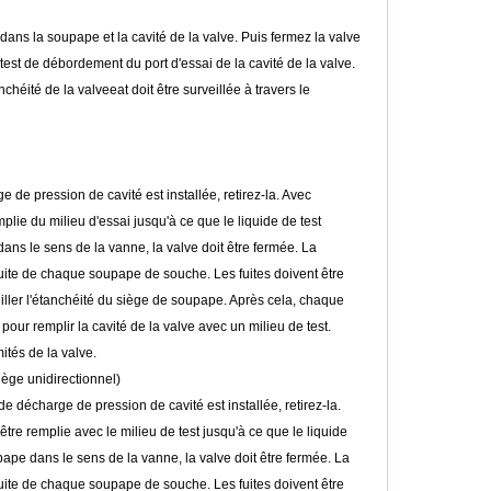
dans la soupape et la cavité de la valve. Puis fermez la valve
est de débordement du port d'essai de la cavité de la valve.
héité de la valveeat doit être surveillée à travers le
e pression de cavité est installée, retirez-la. Avec
mplie du milieu d'essai jusqu'à ce que le liquide de test
 dans le sens de la vanne, la valve doit être fermée. La
fuite de chaque soupape de souche. Les fuites doivent être
eiller l'étanchéité du siège de soupape. Après cela, chaque
ur remplir la cavité de la valve avec un milieu de test.
ités de la valve.
ège unidirectionnel)
e décharge de pression de cavité est installée, retirez-la.
 être remplie avec le milieu de test jusqu'à ce que le liquide
upape dans le sens de la vanne, la valve doit être fermée. La
fuite de chaque soupape de souche. Les fuites doivent être