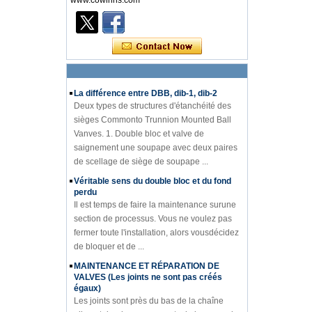
www.cowinns.com
Connaissance de l'industrie des vannes
introductionà la connaissance des
diagrammes PIDde l'industrie des vannes Le
diagramme PID est lenoyau technique de la
production en usine. Que ce so...
La différence entre DBB, dib-1, dib-2
Deux types de structures d'étanchéité des
sièges Commonto Trunnion Mounted Ball
Vanves. 1. Double bloc et valve de
saignement une soupape avec deux paires
de scellage de siège de soupape ...
Véritable sens du double bloc et du fond
perdu
Il est temps de faire la maintenance surune
section de processus. Vous ne voulez pas
fermer toute l'installation, alors vousdécidez
de bloquer et de ...
MAINTENANCE ET RÉPARATION DE
VALVES (Les joints ne sont pas créés
égaux)
Les joints sont près du bas de la chaîne
alimentaire des composants de la vanne; les
garnitures, les matériaux du corps et