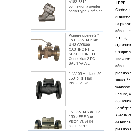
A182-F316
1.DBB
connexion à souder
Gardez la 
socket type Y crépine
et ouvrez 
La pressio
débordemen
Poigure opérée 2 ''
2. Dib (di
150 lb ASTM B148
UNS C95800
(1) Doubl
CASTING PTFE
Chaque si
SEAT FLOING FF
Connexion 2 PC
TheValve à
BALN VALVE
déborde pa
pression e
1 '' A105 + alliage 20
150 lb RF Flag
surveillée
Piston Valve
vanneeat e
Ensuite, 
(2) Doubl
Le siège d
1/2 '' ASTM A381 F2
Avec la va
150lb FF FlAge
Piston Valve de
de test dé
contrepartie
pression e