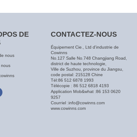
OPOS DE
CONTACTEZ-NOUS
S
Équipement Cie., Ltd d'industrie de
Cowinns
de nous
No.127 Salle No.748 Changjiang Road,
district de haute technologie,
 nous
Ville de Suzhou, province du Jiangsu,
code postal: 215128 Chine
cowinns
Tél:86 512 6878 1993
Télécopie : 86 512 6818 4193
Application Mob&what :86 153 0620
9257
Courriel :info@cowinns.com
www.cowinns.com