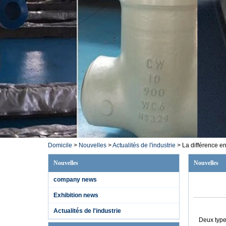
Domicile
>
Nouvelles
>
Actualités de l'industrie
>
La différence en
Nouvelles
Nouvelles
company news
Exhibition news
Actualités de l'industrie
Deux type