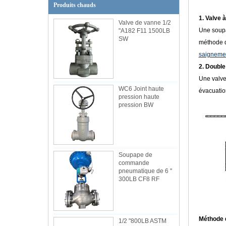
Produits chauds
1. Valve 
Valve de vanne 1/2
Une soupa
"A182 F11 1500LB
SW
méthode d
saigneme
2. Double
Une valve
WC6 Joint haute
évacuation
pression haute
pression BW
Soupape de
commande
pneumatique de 6 ''
300LB CF8 RF
Méthode d
1/2 "800LB ASTM