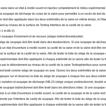
valve dans un état à moitié ouvert et injectez completement le milieu expérimental 
la soupape de décharge du corps de la valve pour permettre à un excès de test de t
n doit être appliquée dans les deux extrémités de la valve en même temps, et l'étanc
t au niveau de la surface de Testing Interface de la cavité de la valve.
b-1 et dib-2)
e soupape d'isolement et de secours (sièges bidirectionaldouble)
ège de soupape doit être testé dans des twodirections. Si une soupape de décharge d
 un état d'ouverture à moitié ouvert, la cavité de la valve et de la valve doit être re
r la surface de la cavité de la valve. Afin de tester la fuite du siège de la soupape
xpérimentale doit être appliquée à chaque extrémité de la vanne afin de tester la 
s par le débordement au niveau de la cavité de la valve TestingInterface pour surv
st testé comme siège de soupape en aval. Ouvrez les deux extrémités de la valve po
appuyez sur et observez la fuite du siège de soupape à chaque fois aux deux extrém
e isolation et soupape de décharge DIB-2S (siège unique unidirectionnel, double si
e soupape bidirectionnel doit être testé dans les directions intwo. Si une soupape d
lve à un état d'ouverture à moitié ouvert, la cavité de la soupape et de la valve doit
borde par l'interface de cavity de soupape. Afin de tester la fuite du siège de la so
xpérimentale doit être appliquée à chaque extrémité de la vanne afin de tester la 