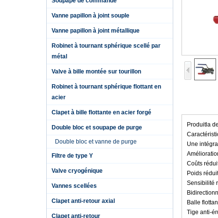
Soupape de commande
Vanne papillon à joint souple
Vanne papillon à joint métallique
Robinet à tournant sphérique scellé par
métal
Valve à bille montée sur tourillon
Robinet à tournant sphérique flottant en
acier
Clapet à bille flottante en acier forgé
Produitla de
Double bloc et soupape de purge
Caractérist
Double bloc et vanne de purge
Une intégra
Amélioratio
Filtre de type Y
Coûts rédui
Valve cryogénique
Poids rédui
Sensibilité
Vannes scellées
Bidirectionn
Clapet anti-retour axial
Balle flott
Tige anti-ér
Clapet anti-retour