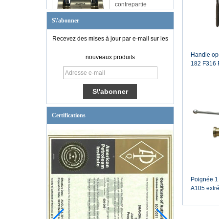
contrepartie
S\'abonner
Recevez des mises à jour par e-mail sur les
Handle op
nouveaux produits
182 F316 R
valve
Certifications
Poignée 1
A105 extré
flottantes
(double bl