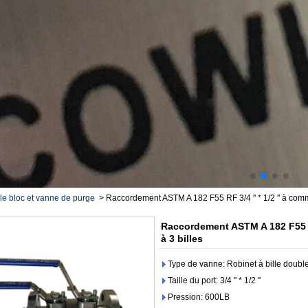
e bloc et vanne de purge
>
Raccordement ASTM A 182 F55 RF 3/4 '' * 1/2 '' à co
Raccordement ASTM A 182 F55 R
à 3 billes
Type de vanne: Robinet à bille double
Taille du port: 3/4 '' * 1/2 ''
Pression: 600LB