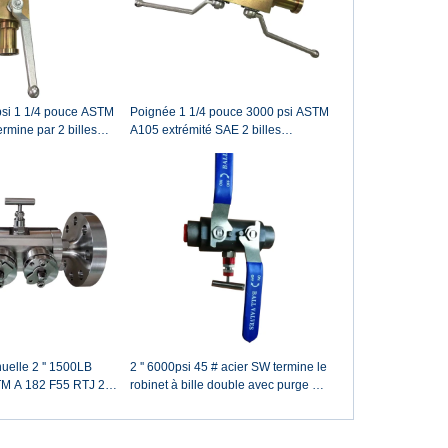
si 1 1/4 pouce ASTM
Poignée 1 1/4 pouce 3000 psi ASTM
rmine par 2 billes
A105 extrémité SAE 2 billes
robinet à pointeau
flottantes et 1 vanne à pointeau DBB
 soupape de purge
(double bloc et purge)
elle 2 '' 1500LB
2 '' 6000psi 45 # acier SW termine le
M A 182 F55 RTJ 2
robinet à bille double avec purge et
es et 1 vanne à
purge avec vanne de vidange
(vanne double purge
d'aiguille