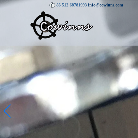
86 512 68781993
info@cowinns.com