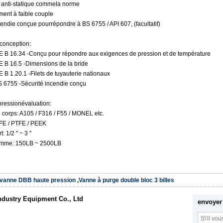
 anti-statique commela norme
ent à faible couple
cendie conçue pourrépondre à BS 6755 / API 607, (facultatif)
conception:
 B 16.34 -Conçu pour répondre aux exigences de pression et de température
 B 16.5 -Dimensions de la bride
 B 1.20.1 -Filets de tuyauterie nationaux
 BS 6755 -Sécurité incendie conçu
 pressionévaluation:
 corps: A105 / F316 / F55 / MONEL etc.
FE / PTFE / PEEK
: 1/2 '' ~ 3 ''
mme: 150LB ~ 2500LB
vanne DBB haute pression
,
Vanne à purge double bloc 3 billes
dustry Equipment Co., Ltd
envoyer