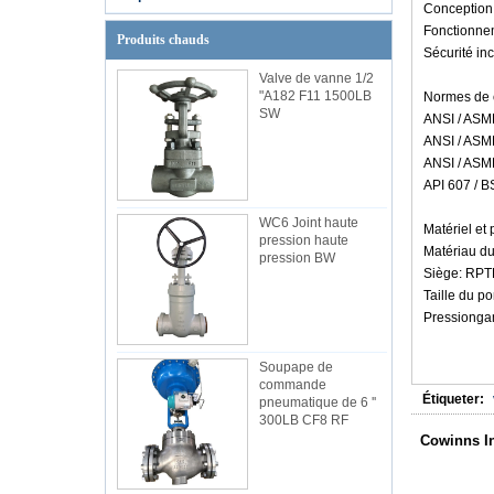
Conception
Fonctionnem
Produits chauds
Sécurité in
Valve de vanne 1/2
"A182 F11 1500LB
Normes de 
SW
ANSI / ASME
ANSI / ASME
ANSI / ASME
API 607 ​​/
WC6 Joint haute
Matériel et
pression haute
Matériau du
pression BW
Siège: RPT
Taille du port
Pressionga
Soupape de
commande
Étiqueter:
pneumatique de 6 ''
300LB CF8 RF
Cowinns In