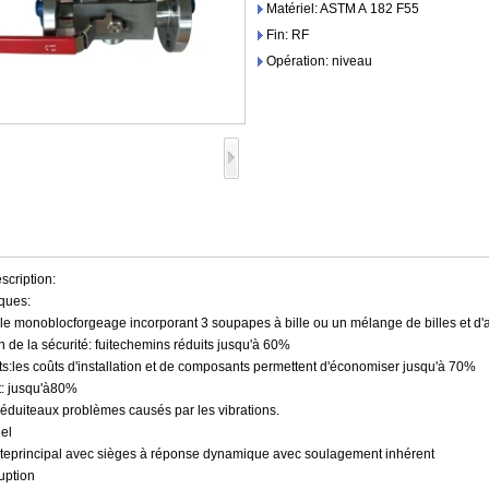
Matériel: ASTM A 182 F55
Fin: RF
Opération: niveau
scription:
iques:
le monoblocforgeage incorporant 3 soupapes à bille ou un mélange de billes et d'a
n de la sécurité: fuitechemins réduits jusqu'à 60%
ts:les coûts d'installation et de composants permettent d'économiser jusqu'à 70%
t: jusqu'à80%
 réduiteaux problèmes causés par les vibrations.
el
anteprincipal avec sièges à réponse dynamique avec soulagement inhérent
uption