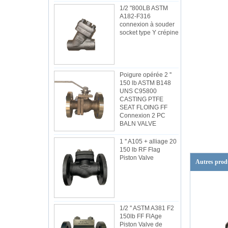
1/2 "800LB ASTM
A182-F316
connexion à souder
socket type Y crépine
Poigure opérée 2 ''
150 lb ASTM B148
UNS C95800
CASTING PTFE
SEAT FLOING FF
Connexion 2 PC
BALN VALVE
1 '' A105 + alliage 20
150 lb RF Flag
Piston Valve
Autres prod
1/2 '' ASTM A381 F2
150lb FF FlAge
Piston Valve de