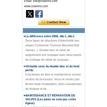
Introduction au diagramme PID
Email: info@cowinns.com
Connaissance de l'industrie des vannes
www.cowinns.com
introductionà la connaissance des
diagrammes PIDde l'industrie des vannes Le
diagramme PID est lenoyau technique de la
production en usine. Que ce so...
La différence entre DBB, dib-1, dib-2
Deux types de structures d'étanchéité des
sièges Commonto Trunnion Mounted Ball
Vanves. 1. Double bloc et valve de
saignement une soupape avec deux paires
de scellage de siège de soupape ...
Véritable sens du double bloc et du fond
perdu
Il est temps de faire la maintenance surune
section de processus. Vous ne voulez pas
fermer toute l'installation, alors vousdécidez
de bloquer et de ...
MAINTENANCE ET RÉPARATION DE
VALVES (Les joints ne sont pas créés
égaux)
Les joints sont près du bas de la chaîne
alimentaire des composants de la vanne; les