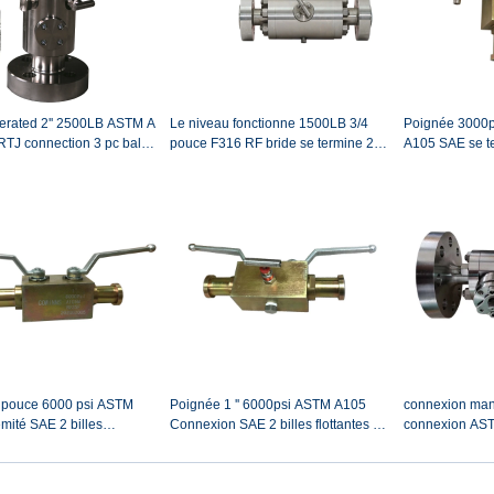
erated 2'' 2500LB ASTM A
Le niveau fonctionne 1500LB 3/4
Poignée 3000p
TJ connection 3 pc ball
pouce F316 RF bride se termine 2
A105 SAE se te
billes flottantes double bloc et
flottantes et 1 
soupape de purge
double bloc et
 pouce 6000 psi ASTM
Poignée 1 '' 6000psi ASTM A105
connexion manu
mité SAE 2 billes
Connexion SAE 2 billes flottantes et
connexion AST
 et 1 vanne à pointeau DBB
1 valve à pointeau DBB (double bloc
balles flottant
oc et purge)
et purge) valve
pointeau DBB 
et purge)