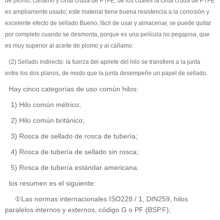
de plomo, cáñamo y cinta cruda de PTFE; de los cuales la cinta cruda de PTFE
es ampliamente usado; este material tiene buena resistencia a la corrosión y
excelente efecto de sellado Bueno, fácil de usar y almacenar, se puede quitar
por completo cuando se desmonta, porque es una película no pegajosa, que
es muy superior al aceite de plomo y al cáñamo.
(2) Sellado indirecto: la fuerza del apriete del hilo se transfiere a la junta
entre los dos planos, de modo que la junta desempeñe un papel de sellado.
Hay cinco categorías de uso común hilos:
1) Hilo común métrico;
2) Hilo común británico;
3) Rosca de sellado de rosca de tubería;
4) Rosca de tubería de sellado sin rosca;
5) Rosca de tubería estándar americana.
los resumen es el siguiente:
①Las normas internacionales ISO228 / 1, DIN259, hilos
paralelos internos y externos, código G o PF (BSP.F);