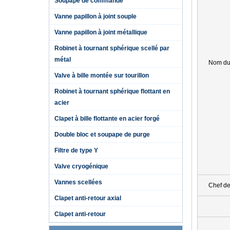
Soupape de commande
Vanne papillon à joint souple
Vanne papillon à joint métallique
Robinet à tournant sphérique scellé par
métal
Nom du 
Valve à bille montée sur tourillon
Robinet à tournant sphérique flottant en
acier
Clapet à bille flottante en acier forgé
Double bloc et soupape de purge
Filtre de type Y
Valve cryogénique
Vannes scellées
Chef de
Clapet anti-retour axial
Clapet anti-retour