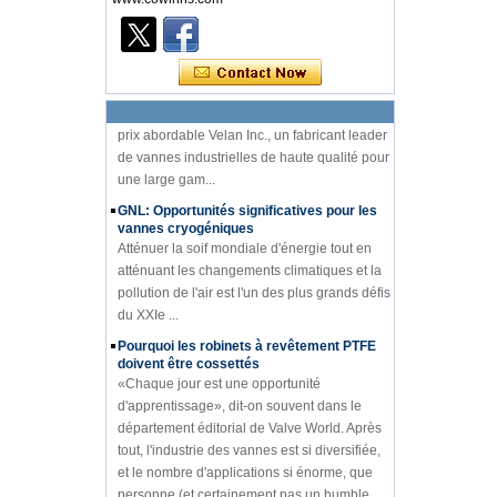
l'emballage semblent avo...
Robinet à tournant sphérique VELAN VTP-
2000
Une vanne à bille haute performance à un
prix abordable Velan Inc., un fabricant leader
de vannes industrielles de haute qualité pour
une large gam...
GNL: Opportunités significatives pour les
vannes cryogéniques
Atténuer la soif mondiale d'énergie tout en
atténuant les changements climatiques et la
pollution de l'air est l'un des plus grands défis
du XXIe ...
Pourquoi les robinets à revêtement PTFE
doivent être cossettés
«Chaque jour est une opportunité
d'apprentissage», dit-on souvent dans le
département éditorial de Valve World. Après
tout, l'industrie des vannes est si diversifiée,
et le nombre d'applications si énorme, que
personne (et certainement pas un humble
éditeur!) Ne peut espérer tout savoir.
La méthode de fonctionnement pour