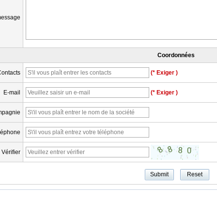
message
Coordonnées
ontacts
(* Exiger )
E-mail
(* Exiger )
pagnie
léphone
Vérifier