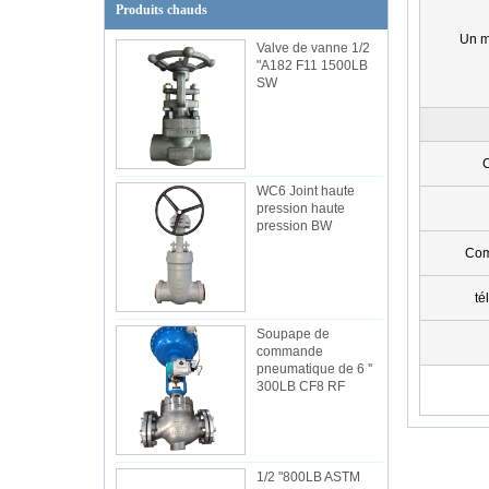
Produits chauds
Un 
Valve de vanne 1/2
"A182 F11 1500LB
SW
C
WC6 Joint haute
pression haute
pression BW
Com
té
Soupape de
commande
pneumatique de 6 ''
300LB CF8 RF
1/2 "800LB ASTM