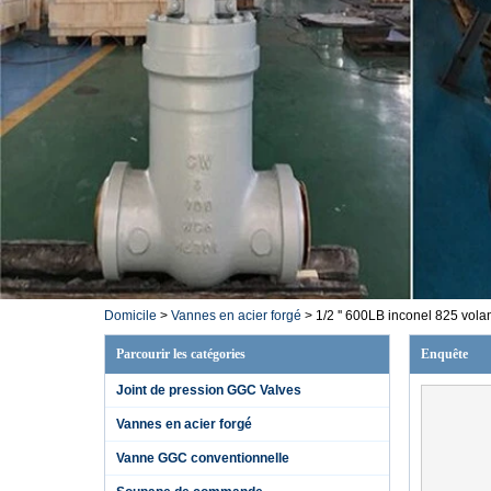
Domicile
>
Vannes en acier forgé
>
1/2 '' 600LB inconel 825 vola
Parcourir les catégories
Enquête
Joint de pression GGC Valves
Vannes en acier forgé
Vanne GGC conventionnelle