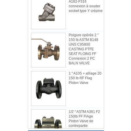
A182-F316
connexion à souder
socket type Y crépine
Poigure opérée 2 ''
150 lb ASTM B148
UNS C95800
CASTING PTFE
SEAT FLOING FF
Connexion 2 PC
BALN VALVE
1 '' A105 + alliage 20
150 lb RF Flag
Piston Valve
1/2 '' ASTM A381 F2
150lb FF FlAge
Piston Valve de
contrepartie