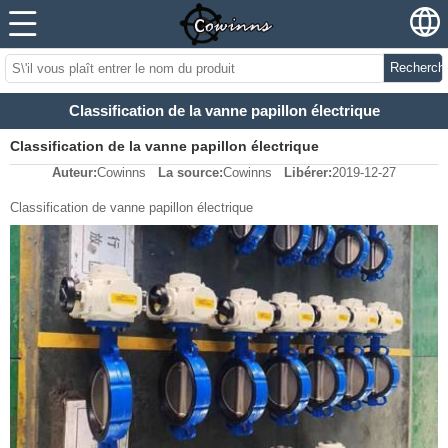
Recherch
Classification de la vanne papillon électrique
Classification de la vanne papillon électrique
Auteur:
Cowinns
La source:
Cowinns
Libérer:
2019-12-27
Classification de vanne papillon électrique