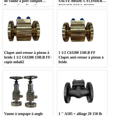
de vanne à port complet
SALVE BRIDE CYLINDER
Pneumatique Fonctionner
POWER FULL PORT
pour usine d'urée
Clapet anti-retour à piston à
1 1/2 C63200 150LB FF
bride 1 1/2 C63200 150LB FF-
Clapet anti-retour à piston à
copie-m6ali2
bride
Vanne à soupape à angle
1 '' A105 + alliage 20 150 lb