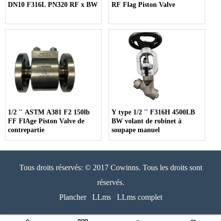
DN10 F316L PN320 RF x BW
RF Flag Piston Valve
1/2 '' ASTM A381 F2 150lb
Y type 1/2 '' F316H 4500LB
FF FlAge Piston Valve de
BW volant de robinet à
contrepartie
soupape manuel
Tous droits réservés: © 2017 Cowinns. Tous les droits sont
réservés.
Plancher
LLms
LLms complet