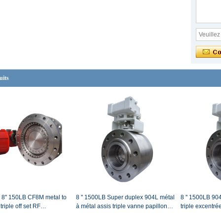
uits
8'' 150LB CF8M metal to
8 '' 1500LB Super duplex 904L métal
8 '' 1500LB 90
triple off set RF
à métal assis triple vanne papillon
triple excentré
butterfly valve
excentrée vanne papillon de fin de