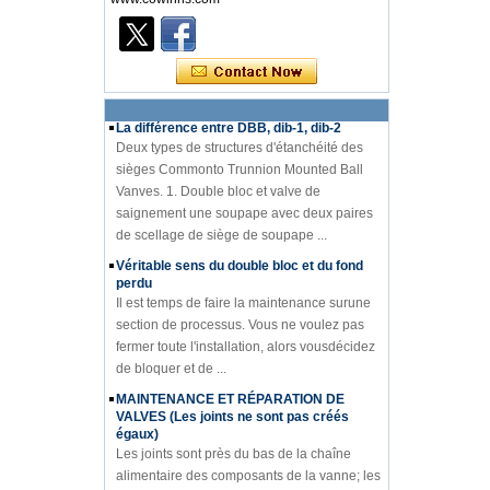
introductionà la connaissance des
diagrammes PIDde l'industrie des vannes Le
diagramme PID est lenoyau technique de la
production en usine. Que ce so...
La différence entre DBB, dib-1, dib-2
Deux types de structures d'étanchéité des
sièges Commonto Trunnion Mounted Ball
Vanves. 1. Double bloc et valve de
saignement une soupape avec deux paires
de scellage de siège de soupape ...
Véritable sens du double bloc et du fond
perdu
Il est temps de faire la maintenance surune
section de processus. Vous ne voulez pas
fermer toute l'installation, alors vousdécidez
de bloquer et de ...
MAINTENANCE ET RÉPARATION DE
VALVES (Les joints ne sont pas créés
égaux)
Les joints sont près du bas de la chaîne
alimentaire des composants de la vanne; les
garnitures, les matériaux du corps et