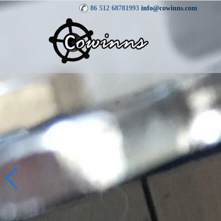
86 512 68781993
info@cowinns.com