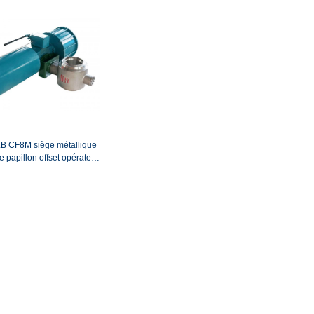
tranche avec fonctionnement à vis
sans fin
LB CF8M siège métallique
e papillon offset opérateur
ue BW vanne papillon