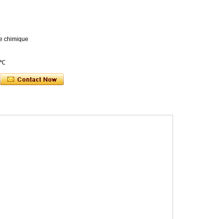
ne chimique
 ℃