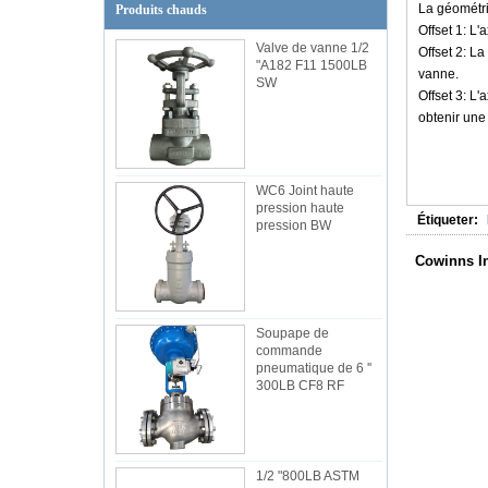
La géométrie
Produits chauds
Offset 1: L'
Valve de vanne 1/2
Offset 2: La
"A182 F11 1500LB
vanne.
SW
Offset 3: L'
obtenir une
WC6 Joint haute
pression haute
Étiqueter:
pression BW
Cowinns In
Soupape de
commande
pneumatique de 6 ''
300LB CF8 RF
1/2 "800LB ASTM