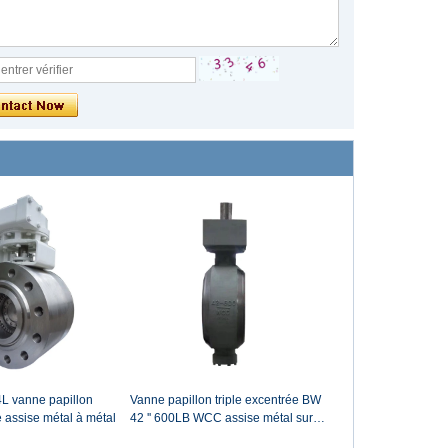
4L vanne papillon
Vanne papillon triple excentrée BW
e assise métal à métal
42 '' 600LB WCC assise métal sur
métal