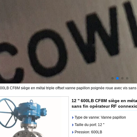
 600LB CF8M siège en métal triple offset vanne papillon poignée roue avec vis san
12 '' 600LB CF8M siège en métal
sans fin opérateur RF connexi
Type de vanne: Vanne papillon
Taille du port: 12 ''
Pression: 600LB