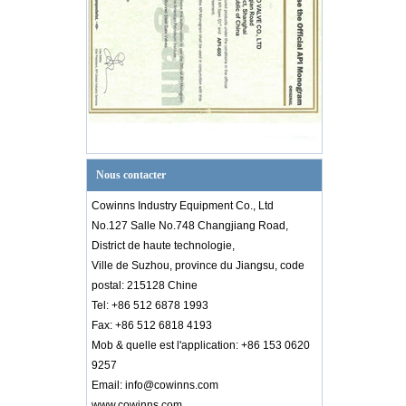
Nous contacter
Cowinns Industry Equipment Co., Ltd
No.127 Salle No.748 Changjiang Road,
District de haute technologie,
Ville de Suzhou, province du Jiangsu, code
postal: 215128 Chine
Tel: +86 512 6878 1993
Fax: +86 512 6818 4193
Mob & quelle est l'application: +86 153 0620
9257
Introduction au diagramme PID
Email: info@cowinns.com
Connaissance de l'industrie des vannes
www.cowinns.com