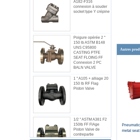
A182-F316
connexion à souder
socket type Y crépine
Poigure opérée 2 ''
150 lb ASTM B148
UNS C95800
Autres prod
CASTING PTFE
SEAT FLOING FF
Connexion 2 PC
BALN VALVE
1 '' A105 + alliage 20
150 lb RF Flag
Piston Valve
1/2 '' ASTM A381 F2
150lb FF FlAge
Pneumatic 
Piston Valve de
metal seat 
contrepartie
connection 