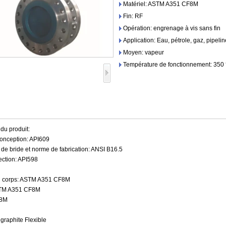
Matériel: ASTM A351 CF8M
Fin: RF
Opération: engrenage à vis sans fin
Application: Eau, pétrole, gaz, pipeli
Moyen: vapeur
Température de fonctionnement: 350
du produit:
onception: API609
de bride et norme de fabrication: ANSI B16.5
ection: API598
u corps: ASTM A351 CF8M
STM A351 CF8M
F8M
graphite Flexible