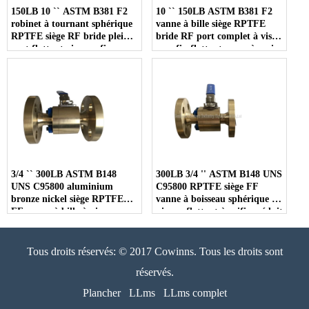
150LB 10 `` ASTM B381 F2
10 `` 150LB ASTM B381 F2
robinet à tournant sphérique
vanne à bille siège RPTFE
RPTFE siège RF bride plein
bride RF port complet à vis
port flottant vis sans fin roue
sans fin flottante roue à main
à main boule
boule
3/4 `` 300LB ASTM B148
300LB 3/4 '' ASTM B148 UNS
UNS C95800 aluminium
C95800 RPTFE siège FF
bronze nickel siège RPTFE
vanne à boisseau sphérique à
FF vanne à bille à niveau
niveau flottant à orifice réduit
flottant à orifice réduit
Tous droits réservés: © 2017 Cowinns. Tous les droits sont
réservés.
Plancher
LLms
LLms complet