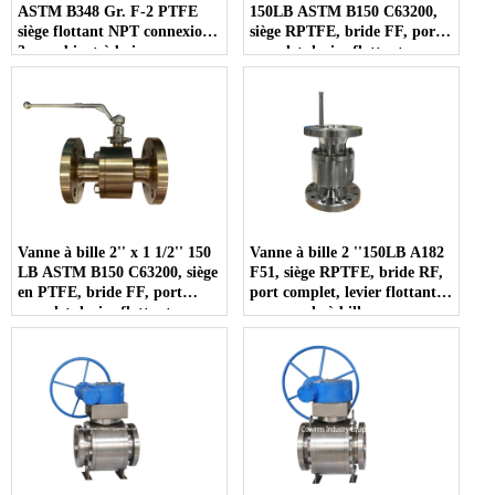
ASTM B348 Gr. F-2 PTFE
150LB ASTM B150 C63200,
siège flottant NPT connexion
siège RPTFE, bride FF, port
3 pc robinet à boisseau
complet, levier flottant,
sphérique
commande à bille - COPIE -
lamjba
Vanne à bille 2'' x 1 1/2'' 150
Vanne à bille 2 ''150LB A182
LB ASTM B150 C63200, siège
F51, siège RPTFE, bride RF,
en PTFE, bride FF, port
port complet, levier flottant,
complet, levier flottant,
commande à bille
commande à bille