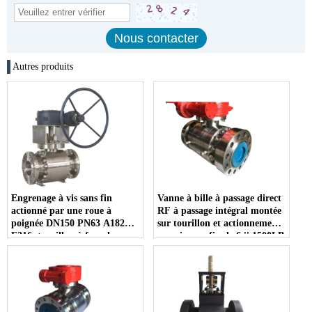
Autres produits
Engrenage à vis sans fin
Vanne à bille à passage direct
actionné par une roue à
RF à passage intégral montée
poignée DN150 PN63 A182
sur tourillon et actionnement
F316, tourillon à face dure
par vis sans fin de 6 '' 1500LB
monté sur port complet,
A182 F51
connexion RF, robinet à
tournant sphérique 3 pièces