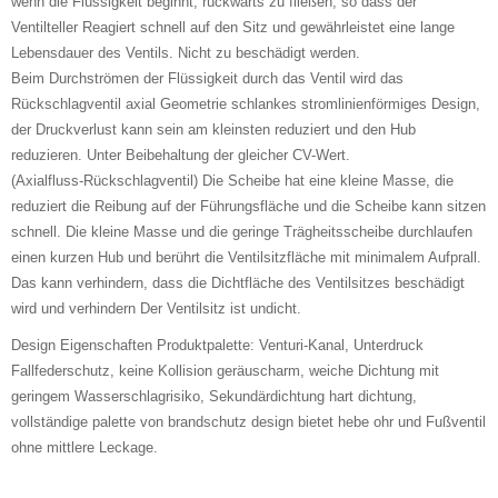
wenn die Flüssigkeit beginnt, rückwärts zu fließen, so dass der
Ventilteller Reagiert schnell auf den Sitz und gewährleistet eine lange
Lebensdauer des Ventils. Nicht zu beschädigt werden.
Beim Durchströmen der Flüssigkeit durch das Ventil wird das
Rückschlagventil axial Geometrie schlankes stromlinienförmiges Design,
der Druckverlust kann sein am kleinsten reduziert und den Hub
reduzieren. Unter Beibehaltung der gleicher CV-Wert.
(Axialfluss-Rückschlagventil) Die Scheibe hat eine kleine Masse, die
reduziert die Reibung auf der Führungsfläche und die Scheibe kann sitzen
schnell. Die kleine Masse und die geringe Trägheitsscheibe durchlaufen
einen kurzen Hub und berührt die Ventilsitzfläche mit minimalem Aufprall.
Das kann verhindern, dass die Dichtfläche des Ventilsitzes beschädigt
wird und verhindern Der Ventilsitz ist undicht.
Design Eigenschaften Produktpalette: Venturi-Kanal, Unterdruck
Fallfederschutz, keine Kollision geräuscharm, weiche Dichtung mit
geringem Wasserschlagrisiko, Sekundärdichtung hart dichtung,
vollständige palette von brandschutz design bietet hebe ohr und Fußventil
ohne mittlere Leckage.