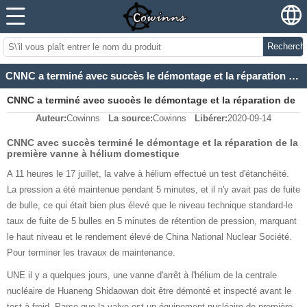
Recherch
CNNC a terminé avec succès le démontage et la réparation de la première vanne à hélium domestique
CNNC a terminé avec succès le démontage et la réparation de
Auteur:
Cowinns
La source:
Cowinns
Libérer:
2020-09-14
la première vanne à hélium domestique
CNNC avec succès terminé le démontage et la réparation de la
première vanne à hélium domestique
A 11 heures le 17 juillet, la valve à hélium effectué un test d'étanchéité.
La pression a été maintenue pendant 5 minutes, et il n'y avait pas de fuite
de bulle, ce qui était bien plus élevé que le niveau technique standard-le
taux de fuite de 5 bulles en 5 minutes de rétention de pression, marquant
le haut niveau et le rendement élevé de China National Nuclear Société.
Pour terminer les travaux de maintenance.
UNE il y a quelques jours, une vanne d'arrêt à l'hélium de la centrale
nucléaire de Huaneng Shidaowan doit être démonté et inspecté avant le
test à froid. Parce que la valve est un équipement nucléaire de première