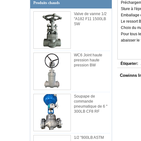
Préchargeme
Produits chauds
Sture à l'ép
Valve de vanne 1/2
Emballage 
"A182 F11 1500LB
Le ressort B
SW
Choix du ma
Pour tous le
abaisser le
WC6 Joint haute
pression haute
Étiqueter:
pression BW
Cowinns In
Soupape de
commande
pneumatique de 6 ''
300LB CF8 RF
1/2 "800LB ASTM