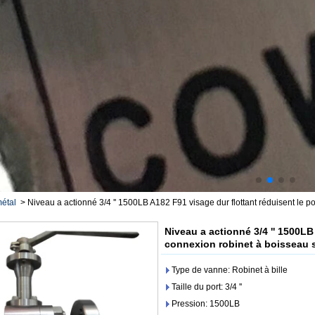
métal
>
Niveau a actionné 3/4 '' 1500LB A182 F91 visage dur flottant réduisent le 
Niveau a actionné 3/4 '' 1500LB
connexion robinet à boisseau 
Type de vanne: Robinet à bille
Taille du port: 3/4 ''
Pression: 1500LB