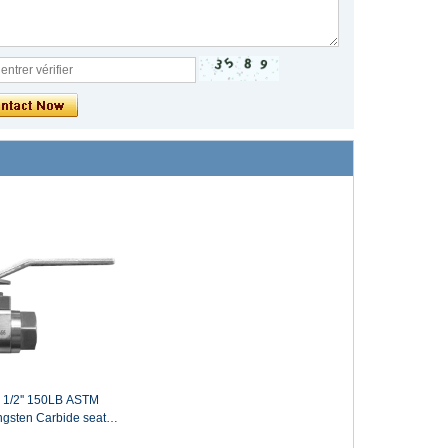
 1/2'' 150LB ASTM
gsten Carbide seat
nnection 3 pc ball