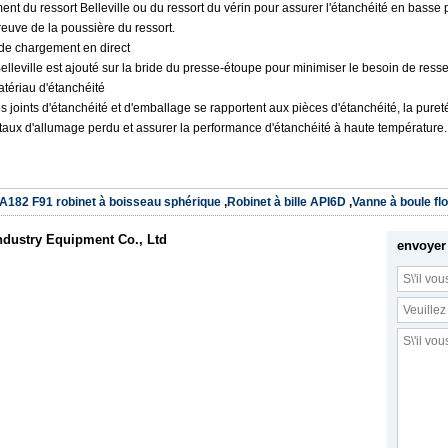
nt du ressort Belleville ou du ressort du vérin pour assurer l'étanchéité en basse 
reuve de la poussière du ressort.
de chargement en direct
elleville est ajouté sur la bride du presse-étoupe pour minimiser le besoin de ress
tériau d'étanchéité
s joints d'étanchéité et d'emballage se rapportent aux pièces d'étanchéité, la puret
 taux d'allumage perdu et assurer la performance d'étanchéité à haute température.
A182 F91 robinet à boisseau sphérique
,
Robinet à bille API6D
,
Vanne à boule flo
dustry Equipment Co., Ltd
envoyer