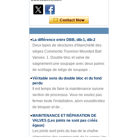
introductionà la connaissance des
diagrammes PIDde l'industrie des vannes Le
diagramme PID est lenoyau technique de la
production en usine. Que ce so...
La différence entre DBB, dib-1, dib-2
Deux types de structures d'étanchéité des
sièges Commonto Trunnion Mounted Ball
Vanves. 1. Double bloc et valve de
saignement une soupape avec deux paires
de scellage de siège de soupape ...
Véritable sens du double bloc et du fond
perdu
Il est temps de faire la maintenance surune
section de processus. Vous ne voulez pas
fermer toute l'installation, alors vousdécidez
de bloquer et de ...
MAINTENANCE ET RÉPARATION DE
VALVES (Les joints ne sont pas créés
égaux)
Les joints sont près du bas de la chaîne
alimentaire des composants de la vanne; les
garnitures, les matériaux du corps et