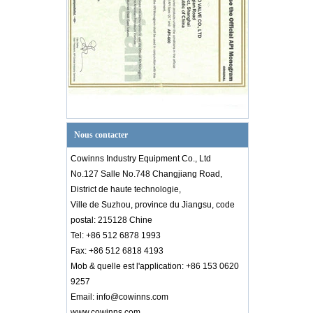
Nous contacter
Cowinns Industry Equipment Co., Ltd
No.127 Salle No.748 Changjiang Road,
District de haute technologie,
Ville de Suzhou, province du Jiangsu, code
postal: 215128 Chine
Tel: +86 512 6878 1993
Fax: +86 512 6818 4193
Mob & quelle est l'application: +86 153 0620
9257
Email: info@cowinns.com
Introduction au diagramme PID
Connaissance de l'industrie des vannes
www.cowinns.com