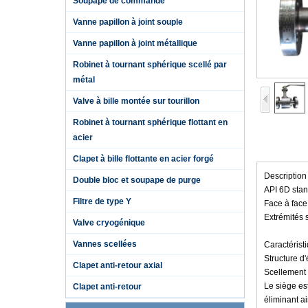
Soupape de commande
Vanne papillon à joint souple
Vanne papillon à joint métallique
Robinet à tournant sphérique scellé par
métal
Valve à bille montée sur tourillon
Robinet à tournant sphérique flottant en
acier
Clapet à bille flottante en acier forgé
Description 
Double bloc et soupape de purge
API 6D stan
Filtre de type Y
Face à fac
Extrémités
Valve cryogénique
Vannes scellées
Caractérist
Structure d
Clapet anti-retour axial
Scellement 
Le siège es
Clapet anti-retour
éliminant ain