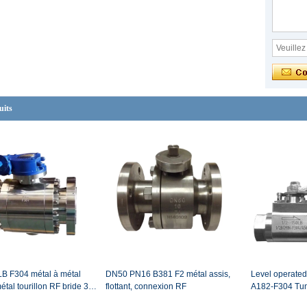
uits
LB F304 métal à métal
DN50 PN16 B381 F2 métal assis,
Level operated
étal tourillon RF bride 3
flottant, connexion RF
A182-F304 Tun
bille à vis sans fin
floating NPT co