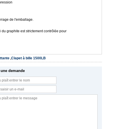
pression
errage de l'emballage.
é du graphite est strictement contrôlée pour
ttante
,
Clapet à bille 1500LB
 une demande