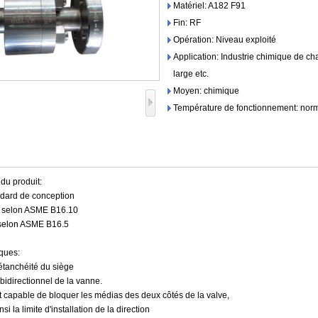
Matériel: A182 F91
Fin: RF
Opération: Niveau exploité
Application: Industrie chimique de ch
large etc.
Moyen: chimique
Température de fonctionnement: nor
du produit:
dard de conception
e selon ASME B16.10
 selon ASME B16.5
iques:
'étanchéité du siège
bidirectionnel de la vanne.
t capable de bloquer les médias des deux côtés de la valve,
si la limite d'installation de la direction