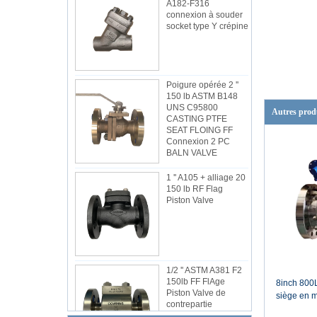
A182-F316
connexion à souder
socket type Y crépine
Poigure opérée 2 ''
150 lb ASTM B148
UNS C95800
Autres prod
CASTING PTFE
SEAT FLOING FF
Connexion 2 PC
BALN VALVE
1 '' A105 + alliage 20
150 lb RF Flag
Piston Valve
1/2 '' ASTM A381 F2
150lb FF FlAge
8inch 800
Piston Valve de
siège en m
contrepartie
pc vanne à 