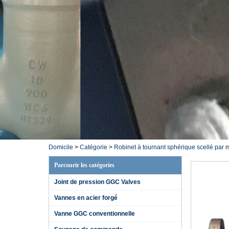
Domicile
>
Catégorie
>
Robinet à tournant sphérique scellé par 
Parcourir les catégories
Joint de pression GGC Valves
Vannes en acier forgé
Vanne GGC conventionnelle