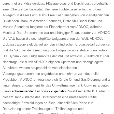
berechnet als Flüssigerdgas, Flüssigerdgas und Durchfluss, vorbehaltlich
einer Obergrenze Kapazität. Die neue Tochtergesellschaft wird den
Anlegern in dieser Form 100% Free Cash ausgeben von vierteljährlichen
Dividenden. Bank of America Securities, Erste Abu Dhabi Bank und
Mizuho Securities fungierte als Finanzberater von ADNOC, während
Moelis & Das Unternehmen war unabhängiger Finanzberater von ADNOC.
Die VAE haben die sechstgrößte Erdgasreserven der Welt. ADNOCs
Erdgasstrategie zielt darauf ab, den inländischen Erdgasbedarf zu decken
und die VAE bei der Erreichung von Erdgas zu unterstützen Gas autark.
Die Dynamik des Erdgasmarktes der VAE ist attraktiv. Zusätzlich zu der
Nachfrage, die durch ADNOCs eigenen Upstream und Nachgelagerte
Aktivitäten werden hauptsächlich von inländischen
Versorgungsunternehmen angetrieben und nehmen zu industrielle
Produktion. ADNOC ist verantwortlich für die Öl- und Gasförderung und a
langfristiges Engagement für das Umweltmanagement. Cowinns arbeitet
daran
schwimmender Hochdruckkugelhahn
Projekt mit ADNOC.Earlier In
diesem Jahr kündigte das Unternehmen eine umfassende Reihe
nachhaltiger Entwicklungen an Ziele, einschließlich Pläne zur
Reduzierung seiner Treibhausgase, Treibhausgase und