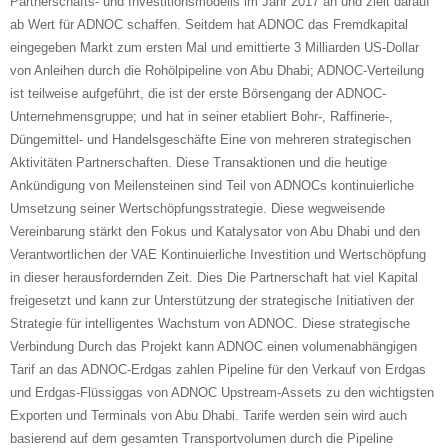
Partnerschafts- und Investitionsmodells im Jahr 2017 an und zielt darauf
ab Wert für ADNOC schaffen. Seitdem hat ADNOC das Fremdkapital
eingegeben Markt zum ersten Mal und emittierte 3 Milliarden US-Dollar
von Anleihen durch die Rohölpipeline von Abu Dhabi; ADNOC-Verteilung
ist teilweise aufgeführt, die ist der erste Börsengang der ADNOC-
Unternehmensgruppe; und hat in seiner etabliert Bohr-, Raffinerie-,
Düngemittel- und Handelsgeschäfte Eine von mehreren strategischen
Aktivitäten Partnerschaften. Diese Transaktionen und die heutige
Ankündigung von Meilensteinen sind Teil von ADNOCs kontinuierliche
Umsetzung seiner Wertschöpfungsstrategie. Diese wegweisende
Vereinbarung stärkt den Fokus und Katalysator von Abu Dhabi und den
Verantwortlichen der VAE Kontinuierliche Investition und Wertschöpfung
in dieser herausfordernden Zeit. Dies Die Partnerschaft hat viel Kapital
freigesetzt und kann zur Unterstützung der strategische Initiativen der
Strategie für intelligentes Wachstum von ADNOC. Diese strategische
Verbindung Durch das Projekt kann ADNOC einen volumenabhängigen
Tarif an das ADNOC-Erdgas zahlen Pipeline für den Verkauf von Erdgas
und Erdgas-Flüssiggas von ADNOC Upstream-Assets zu den wichtigsten
Exporten und Terminals von Abu Dhabi. Tarife werden sein wird auch
basierend auf dem gesamten Transportvolumen durch die Pipeline