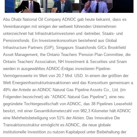
Abu Dhabi National Oil Company ADNOC gab heute bekannt, dass es
Vereinbarungen mit einigen der weltweit führenden Unternehmen
unterzeichnet hat Infrastrukturinvestoren und -betreiber, Staats- und
Pensionsfonds. Ein Investorenkonsortium bestehend aus Global
Infrastructure Partners (GIP), Singapurs Staatsfonds GICs Brookfield
Asset Management, the Ontario Teachers 'Pension Plan Committee, die
Ontario Teachers' Association, NH Investment & Securities und Snam
werden in ausgewähltes ADNOC-Erdgas investieren Pipeline-
Vermögenswerte im Wert von 20,7 Mrd. USD. In einem der größten der
Welt Energieinfrastrukturtransaktionen wird das Konsortium gemeinsam a
49% der Anteile an ADNOC Natural Gas Pipeline Assets Co., Ltd. (im
Folgenden bezeichnet) als "ADNOC Natural Gas Pipeline"), eine neu
gegründete Tochtergesellschaft von ADNOC, das 38 Pipelines Leasehold
besitzt, mit einer Gesamtkilometerzahl von 982,3 Kilometer hält ADNOC
eine Mehrheitsbeteiligung von 51% der Aktien. Das Innovative Die
Transaktionsstruktur ermöglicht es ADNOC, die neue globale
institutionelle Investition zu nutzen Kapitalpool unter Beibehaltung der