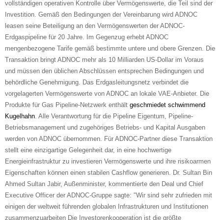
vollständigen operativen Kontrolle über Vermögenswerte, die Teil sind der
Investition. Gemäß den Bedingungen der Vereinbarung wird ADNOC
leasen seine Beteiligung an den Vermögenswerten der ADNOC-
Erdgaspipeline für 20 Jahre. Im Gegenzug erhebt ADNOC
mengenbezogene Tarife gemäß bestimmte untere und obere Grenzen. Die
Transaktion bringt ADNOC mehr als 10 Milliarden US-Dollar im Voraus
und müssen den üblichen Abschlüssen entsprechen Bedingungen und
behördliche Genehmigung. Das Erdgasleitungsnetz verbindet die
vorgelagerten Vermögenswerte von ADNOC an lokale VAE-Anbieter. Die
Produkte für Gas Pipeline-Netzwerk enthält
geschmiedet schwimmend
Kugelhahn
. Alle Verantwortung für die Pipeline Eigentum, Pipeline-
Betriebsmanagement und zugehöriges Betriebs- und Kapital Ausgaben
werden von ADNOC übernommen. Für ADNOC-Partner diese Transaktion
stellt eine einzigartige Gelegenheit dar, in eine hochwertige
Energieinfrastruktur zu investieren Vermögenswerte und ihre risikoarmen
Eigenschaften können einen stabilen Cashflow generieren. Dr. Sultan Bin
Ahmed Sultan Jabir, Außenminister, kommentierte den Deal und Chief
Executive Officer der ADNOC-Gruppe sagte: "Wir sind sehr zufrieden mit
einigen der weltweit führenden globalen Infrastrukturen und Institutionen
zusammenzuarbeiten Die Investorenkooperation ist die größte